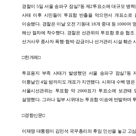
경찰이
5
일 서울 송파구 잠실
7
동 제
2
투표소에 대규모 병력
사태 이후 시민들이 투표함 반출을 막으면서 개표소로
이송됐다
.
경찰은 이날 오전 기동대
18
개 중대 등
1000
여 
해산 절차에 착수했다
.
경찰은 선관위의 투표함 호송 협조
선거사무 종사자 폭행
·
협박
·
감금이나 선거관리 시설 훼손 
□
한겨레
□
투표용지 부족 사태가 발생했던 서울 송파구 잠실
7
동 
이튿날인
4
일 밤까지도 개표가 지연됐다
.
시위대 수백 명은
서울시선관위는 투표함 약
2000
표가 투표소에 보관돼 
설명했다
.
그러나 일부 시위대는 투표함 이송에 반발하며 
□
경향신문
□
이재명 대통령이 김민석 국무총리의 후임 인선을 놓고 고