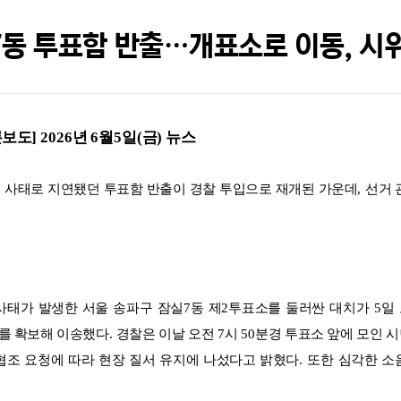
7동 투표함 반출…개표소로 이동, 시
론보도
] 2026
년
6
월
5
일
(
금
)
뉴스
 사태로 지연됐던 투표함 반출이 경찰 투입으로 재개된 가운데
,
선거 
사태가 발생한 서울 송파구 잠실
7
동 제
2
투표소를 둘러싼 대치가
5
일
를 확보해 이송했다
.
경찰은 이날 오전
7
시
50
분경 투표소 앞에 모인 
조 요청에 따라 현장 질서 유지에 나섰다고 밝혔다
.
또한 심각한 소