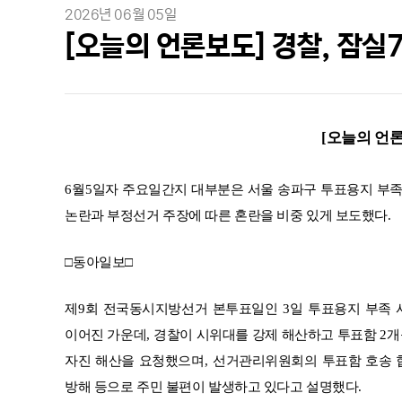
2026년 06월 05일
[오늘의 언론보도] 경찰, 잠실
[
오늘의 언
6
월
5
일자 주요일간지 대부분은 서울 송파구 투표용지 부족
논란과 부정선거 주장에 따른 혼란을 비중 있게 보도했다
.
□
동아일보
□
제
9
회 전국동시지방선거 본투표일인
3
일 투표용지 부족 
이어진 가운데
,
경찰이 시위대를 강제 해산하고 투표함
2
개
자진 해산을 요청했으며
,
선거관리위원회의 투표함 호송 협
방해 등으로 주민 불편이 발생하고 있다고 설명했다
.