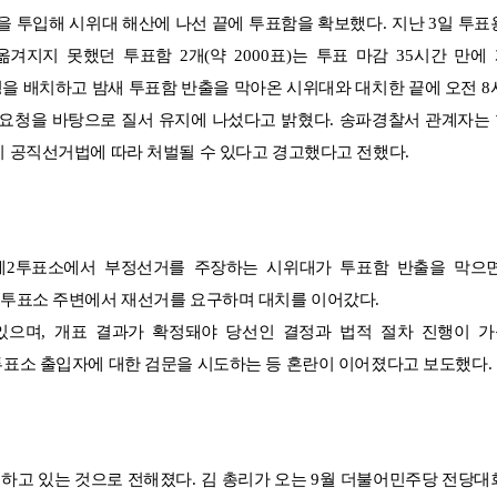
을 투입해 시위대 해산에 나선 끝에 투표함을 확보했다
.
지난
3
일 투표
 옮겨지지 못했던 투표함
2
개
(
약
2000
표
)
는 투표 마감
35
시간 만에
명을 배치하고 밤새 투표함 반출을 막아온 시위대와 대치한 끝에 오전
8
 요청을 바탕으로 질서 유지에 나섰다고 밝혔다
.
송파경찰서 관계자는
시 공직선거법에 따라 처벌될 수 있다고 경고했다고 전했다
.
제
2
투표소에서 부정선거를 주장하는 시위대가 투표함 반출을 막으
 투표소 주변에서 재선거를 요구하며 대치를 이어갔다
.
있으며
,
개표 결과가 확정돼야 당선인 결정과 법적 절차 진행이 
투표소 출입자에 대한 검문을 시도하는 등 혼란이 이어졌다고 보도했다
.
심하고 있는 것으로 전해졌다
.
김 총리가 오는
9
월 더불어민주당 전당대