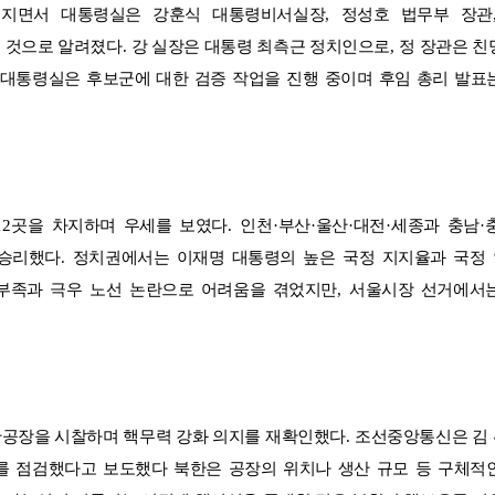
려지면서 대통령실은 강훈식 대통령비서실장
,
정성호 법무부 장관
인 것으로 알려졌다
.
강 실장은 대통령 최측근 정치인으로
,
정 장관은 친
대통령실은 후보군에 대한 검증 작업을 진행 중이며 후임 총리 발표
12
곳을 차지하며 우세를 보였다
.
인천
·
부산
·
울산
·
대전
·
세종과 충남
·
 승리했다
.
정치권에서는 이재명 대통령의 높은 국정 지지율과 국정
부족과 극우 노선 논란으로 어려움을 겪었지만
,
서울시장 선거에서
산공장을 시찰하며 핵무력 강화 의지를 재확인했다
.
조선중앙통신은 김
를 점검했다고 보도했다 북한은 공장의 위치나 생산 규모 등 구체적