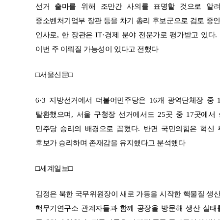
선거 출마를 위해 조만간 사의를 표명할 것으로 알
중소벤처기업부 장관 등을 차기 총리 후보군으로 검토 중
인사로
,
한 장관은
IT·
경제 분야 전문가로 평가받고 있다
.
이번 주 이뤄질 가능성이 있다고 전했다
□
서울신문
□
6·3
지방선거에서 더불어민주당은
16
개 광역단체장 중
탈환했으며
,
서울 구청장 선거에서도
25
곳 중
17
곳에서
민주당 승리의 배경으로 꼽혔다
.
반면 국민의힘은 혁신 
후보가 승리하며 존재감을 유지했다고 분석했다
□
세계일보
□
김정은 북한 국무위원장이 새로 가동을 시작한 핵물질 생
핵무기연구소 관계자들과 함께 공장을 방문해 생산 실태