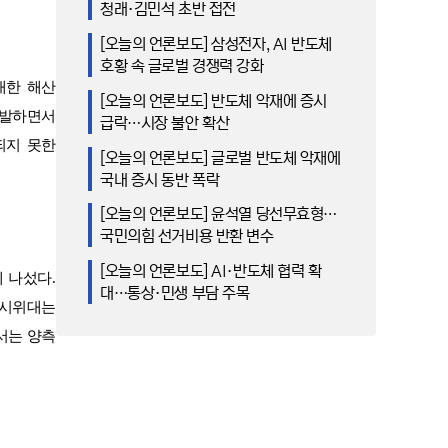
청래·김민석 초반 접전
[오늘의 언론보도] 삼성전자, AI 반도체
호황 속 글로벌 경쟁력 강화
대한 해산
[오늘의 언론보도] 반도체 악재에 증시
반발하면서
급락…시장 불안 확산
되지 못한
[오늘의 언론보도] 글로벌 반도체 악재에
국내 증시 동반 폭락
[오늘의 언론보도] 윤석열 당선무효형…
국민의힘 선거비용 반환 변수
[오늘의 언론보도] AI·반도체 협력 확
에 나섰다
.
대…통상·민생 부담 주목
시위대는
서는 양측