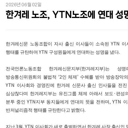
2026년 06월 02일
한겨레 노조, YTN노조에 연대 성
YTN
한겨레신문 노동조합이 자사 출신 이사들이 소속된
이
YTN
.
행태를 규탄하며
구성원들에게 연대하는 성명을 냈다
(
)
전국언론노동조합 한겨레신문지부
한겨레지부
는 성명
‘2
’
방송통신위원회의 불법적
인 체제
수혜를 받아 방송장악의
YTN
이사회와 경영진에 한겨레 신문사 출신 인사들을 전진
·
심상찮다며 한겨레지부는 유진그룹 체제 아래서 보도
편성
YTN
, YTN
분투 중인
지부 동지들에게 연대의 뜻을 전하며
이
.
반저널리즘적 행태를 규탄한다고 밝혔다
3
, YTN
지난
월
이사회가 새로 출범하면서 한겨레 사장 출신인