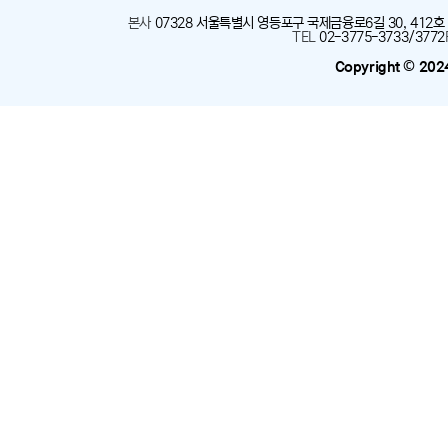
본사
:
07328 서울특별시 영등포구 국제금융로6길 30, 412호
TEL
:
02-3775-3733/3772
Copyright © 202