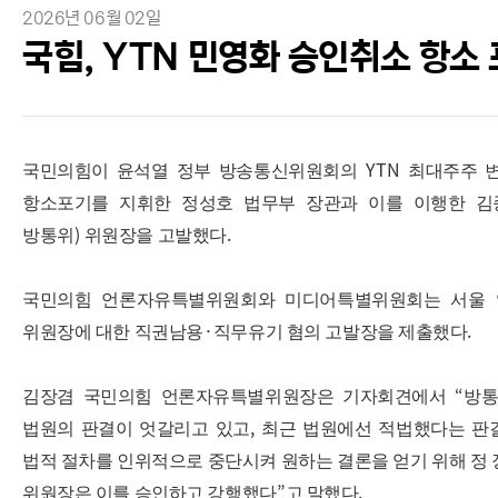
2026년 06월 02일
국힘, YTN 민영화 승인취소 항소
YTN
국민의힘이 윤석열 정부 방송통신위원회의
최대주주 
항소포기를 지휘한 정성호 법무부 장관과 이를 이행한 
)
.
방통위
위원장을 고발했다
국민의힘 언론자유특별위원회와 미디어특별위원회는 서울 
·
.
위원장에 대한 직권남용
직무유기 혐의 고발장을 제출했다
“
김장겸 국민의힘 언론자유특별위원장은 기자회견에서
방
,
법원의 판결이 엇갈리고 있고
최근 법원에선 적법했다는 판
법적 절차를 인위적으로 중단시켜 원하는 결론을 얻기 위해 정
”
.
위원장은 이를 승인하고 강행했다
고 말했다