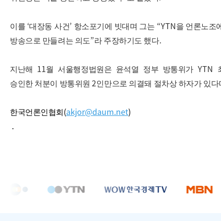
‘
’
“YTN
이를
대장동 사건
항소포기에 빗대며 그는
을 언론노조
”
.
방송으로 만들려는 의도
라 주장하기도 했다
11
YTN
지난해
월 서울행정법원은 윤석열 정부 방통위가
2
승인한 처분이 방통위원
인만으로 의결돼 절차상 하자가 있다
(
akjor@daum.net
)
한국언론인협회
.