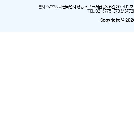
본사
:
07328 서울특별시 영등포구 국제금융로6길 30, 412호
TEL
:
02-3775-3733/3772
Copyright © 202