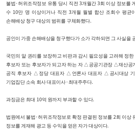
·
3
3
불법
허위조작정보 유통 당시 직전
개월간
회 이상 정보를 
10
3
수
만 명 이상이거나 직전
개월 월별 합산 조회수 평균
.
손해배상 청구 대상의 범위를 구체화했다
공인이 가중 손해배상을 청구했다가 소가 각하되면 그 사실을 
국민의 알 권리를 보장하고 비판과 감시 필요성을 고려해 정한
후보자 또는 후보자가 되고자 하는 자
△
공공기관장
△
재산공
공직 후보자
△
정당 대표자
△
언론사 대표자
△
공시대상 기
·
.
기업집단 소속 회사 대표이사
최대주주다
10
.
과징금은 최대
억 원까지 부과할 수 있다
·
2
법원에서 불법
허위조작정보로 확정 판결된 정보를
회 이상
.
정보를 게재해 광고 등 수익을 얻은 자가 대상이다