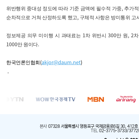
,
위반행위 중대성 정도에 따라 기준 금액에 필수적 가중
추가적
,
순차적으로 거쳐 산정하도록 했고
구체적 사항은 방미통위 고
1
300
, 2
정보제공 의무 미이행 시 과태료는
차 위반시
만 원
차
1000
.
만 원이다
(
akjor@daum.net
)
한국언론인협회
.
본사
:
07328 서울특별시 영등포구 국제금융로6길 30, 412호
TEL
:
02-3775-3733/3772