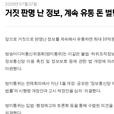
2026년 07월 07일
거짓 판명 난 정보, 계속 유통 돈 벌
10
앞으로 거짓으로 판명난 정보를 계속해서 유통하면 최대
억
(
)는
·
방송미디어통신위원회
방미통위
이같은 불법
허위조작정보
정보통신망 이용 촉진 및 정보보호 등에 관한 법 개정에 따
.
마련했다
1
·
‘
방미통위는 전체회의에서 지난
월 개정
공포된
정보통신망 이
’
·
.
법률
의 시행령 개정안과 고시 제정안을 심의
의결했다
·
방미통위는 입법
행정예고와 토론회 등을 통해 수렴된 의견을
.
의결했다