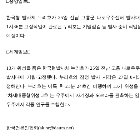
□
중앙일보
□
한국형 발사체 누리호가
25
일 전남 고흥군 나로우주센터 발사대
1
시
36
분 고정작업이 완료된 누리호는 기밀점검 등 발사 준비 작업
예정이다
.
□
세계일보
□
13
개 위성을 품은 한국형발사체 누리호가
25
일 전남 고흥 나로우
발사대에 기립
·
고정됐다
.
누리호의 잠정 발사 시각은
27
일
0
시
5
정해진다
.
누리호는 이륙 후
21
분
24
초간 비행하며
13
기 위성을
‘
차세대중형위성
3
호
’
는 우주에서 자기장과 오로라를 관측하는 임
우주에서 각종 연구를 수행한다
.
한국언론인협회
(akjor@daum.net)