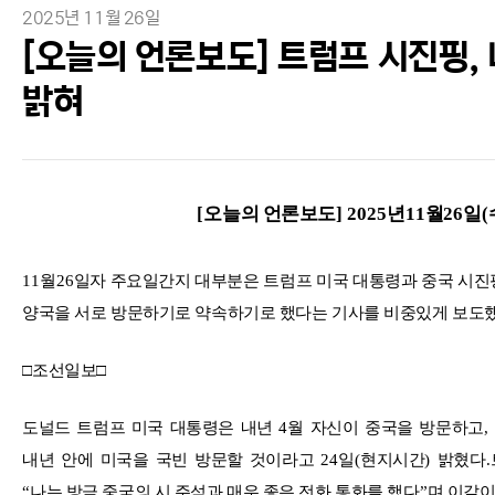
2025년 11월 26일
[오늘의 언론보도] 트럼프 시진핑,
밝혀
[
오늘의 언론보도
] 2025
년
11
월
26
일
(
11
월
26
일자 주요일간지 대부분은 트럼프 미국 대통령과 중국 시진
양국을 서로 방문하기로 약속하기로 했다는 기사를 비중있게 보도
□
조선일보
□
도널드 트럼프 미국 대통령은 내년
4
월 자신이 중국을 방문하고
,
내년 안에 미국을 국빈 방문할 것이라고
24
일
(
현지시간
)
밝혔다
.
“
나는 방금 중국의 시 주석과 매우 좋은 전화 통화를 했다
”
며 이같이