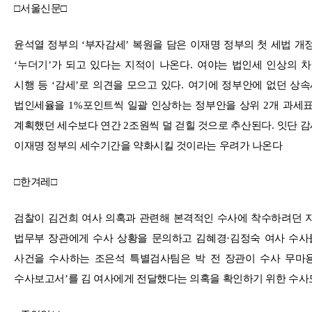
□
서울신문
□
윤석열 정부의
‘
부자감세
’
복원을 담은 이재명 정부의 첫 세법 개
‘
누더기
’
가 되고 있다는 지적이 나온다
.
여야는 법인세 인상의 차
시행 등
‘
감세
’
로 의견을 모으고 있다
.
여기에 정부안에 없던 상속
법인세율을
1%
포인트씩 일괄 인상하는 정부안을 상위
2
개 과세
계획했던 세수보다 연간
2
조원씩 덜 걷힐 것으로 추산된다
.
잇단 
이재명 정부의 세수기간을 약화시킬 것이라는 우려가 나온다
□
한겨레
□
검찰이 김건희 여사 의혹과 관련해 본격적인 수사에 착수하려던
법무부 장관에게 수사 상황을 문의하고 김혜경
·
김정숙 여사 수사
사건을 수사하는 조은석 특별검사팀은 박 전 장관이 수사 무마
수사보고서
’
를 김 여사에게 전달했다는 의혹을 확인하기 위한 수사