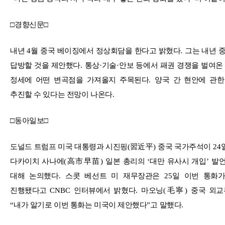
□
경향신문
□
내년
4
월 중국 베이징에서 정상회담을 한다고 밝혔다
.
그는 내년 
답방할 것을 제안했다
.
통상
·
기술
·
안보 등에서 패권 경쟁을 벌여온
정세에 어떤 변곡점을 가져올지 주목된다
.
양국 간 현안에 관
추진할 수 있다는 전망이 나온다
.
□
동아일보
□
도널드 트럼프 미국 대통령과 시진핑
(
習近平
)
중국 국가주석이
24
다카이치 사나에
(
高市早苗
)
일본 총리의
‘
대만 유사시 개입
’
발언
대해 논의했다
.
스콧 베선트 미 재무장관은
25
일 이번 통화
진행됐다고
CNBC
인터뷰에서 밝혔다
.
마오닝
(
毛寧
)
중국 외교
“
내가 알기로 이번 통화는 미국이 제안했다
”
고 말했다
.