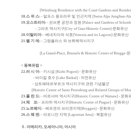
[Würzburg Residence with the Court Gardens and Res
18.스 위 스:
-
알프스 융프라우 및 인근지역 [Swiss Alps Jungfrau-Al
19.오스트리아:
- 쇤브룬 궁전과 정원 [Palace and Gardens of Scho
- 그라츠 역사지구[City of Graz-Historic Centre]-문화유산
20.이탈리아:
- 베네치아와 석호[Venezia and its Lagoon]-문화유산
21.벨 기 에:
- 그랑플라스 와 브뤼헤역사지구
[La Grand-Place, Brussels & Historic Center of Brug
< 동북유럽 >
22.러 시 아
:
- 키시섬 [Kizhi Pogost] - 문화유산
- 바이칼 호수 [Lake Baikal] - 자연유산
- 상트페테르부르크 역사지구와 관련 기념물군
[Historic Centre of Saint Petersburg and Related Groups of
23.폴 란 드:
- 바르샤바 역사지구[Historic Centre of Warsaw] - 문
24.체 코
:
- 프라하 역사지구[Historic Centre of Prague] - 문화유산
25.노르웨이
:
- 베르겐의 브리겐지역[Bryggen] - 문화유산
26.스 웨 덴:
- 라포니안 지역 [Laponian Area] - 복합유산
Ⅱ.
아메리카, 오세아니아, 아시아