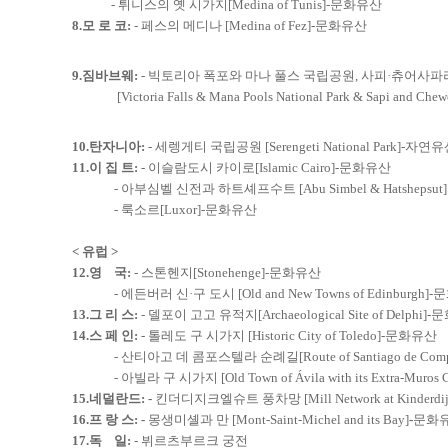
- 튀니스의 옛 시가지[Medina of Tunis]-문화유산
8.모 로 코
:
- 페스의 메디나 [Medina of Fez]-문화유산
9.짐바브웨
:
- 빅토리아 폭포와 마나 풀스 국립공원, 사피·츄어사
[Victoria Falls & Mana Pools National Park & Sapi and C
10.탄자니아:
- 세렝게티 국립공원 [Serengeti National Park]-자연
11.이 집 트:
- 이슬람도시 카이로[Islamic Cairo]-문화유산
- 아부심벨 신전과 하트셰프수트 [Abu Simbel & Hatshepsu
- 룩소르[Luxor]-문화유산
< 유럽 >
12.영 국:
- 스톤헨지[Stonehenge]-문화유산
- 에든버러 신·구 도시 [Old and New Towns of Edinburgh]
13.그 리 스
:
- 델포이 고고 유적지[Archaeological Site of Delphi]
14.스 페 인:
- 톨레도 구 시가지 [Historic City of Toledo]-문화유산
- 산티아고 데 콤포스텔라 순례길[Route of Santiago de Comp
- 아빌라 구 시가지 [Old Town of Ávila with its Extra-Muros
15.네덜란드:
-
킨더디지크엘슈트 풍차망 [Mill Network at Kinderdi
16.프 랑 스
: -
몽생미셸과 만 [Mont-Saint-Michel and its Bay]
-
문화
17.독 일:
- 뷔르츠부르크 궁전