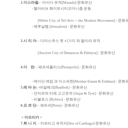
2.이스라엘:
- 마사다 유적[Masada]-문화유산
- 텔아비브 화이트시티모더니즘 운동
[White City of Tel-Aviv -- the Modern Movement] - 문
- 예루살렘 [Jerusalem] - 문화유산
3.시 리 아:
- 다마스쿠스 옛 시가지 와 팔미라 유적
[Ancient City of Damascus & Palmyra] - 문화유산
4.이 란:
- 페르세폴리스[Persepolis] - 문화유산
- 메이단 에맘 과 이스파한[Meidan Emam & Esfahan] - 문화
5.레 바 논: -
바알베크[Baalbek] - 문화유산
- 안자르와 티레 고고유적 [Anjar & Tyre] - 문화유산
- 비블로스 [Byblos] - 문화유산
6.요 르 단:
- 페트라[Petra] - 문화유산
< 아프리카 >
7.튀 니 지
: - 카르타고 유적지[Site of Carthage]-문화유산