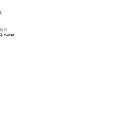
,
리하게
지
(World