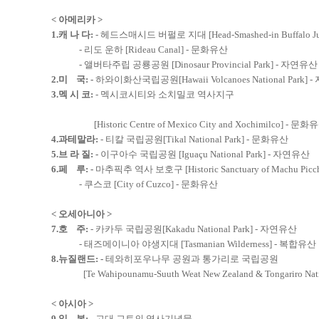
< 아메리카 >
1.캐 나 다:
- 헤드스매시드 버펄로 지대 [Head-Smashed-in Buffalo J
- 리도 운하 [Rideau Canal] - 문화유산
- 앨버타주립 공룡공원 [Dinosaur Provincial Park] - 자연유산
2.미 국:
-
하와이화산국립공원[Hawaii Volcanoes National Park]
3.멕 시 코:
- 멕시코시티와 소치밀코 역사지구
[Historic Centre of Mexico City and Xochimilco] - 문화
4.과테말라:
- 티칼 국립공원[Tikal National Park] - 문화유산
5.브 라 질: -
이구아수 국립공원 [Iguaçu National Park] - 자연유산
6.페 루:
-
마추픽추 역사 보호구 [Historic Sanctuary of Machu Pic
- 쿠스코 [City of Cuzco] - 문화유산
< 오세아니아 >
7.호 주
:
- 카카두 국립공원[Kakadu National Park] - 자연유산
- 태즈메이니아 야생지대 [Tasmanian Wilderness] - 복합유산
8.뉴질랜드: -
테와히포우나무 공원과 통가리로 국립공원
[Te Wahipounamu-Suuth Weat New Zealand & Tongariro Nat
< 아시아 >
9.일 본:
- 고대 교토의 역사기념물