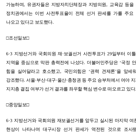
가능하며
,
유권자들은 지방자치단체장과 지방의원
,
교육감 등을
정치권에서는 이번 사전투표율이 전체 선거 판세를 가를 주요
나오고 있다고 보도했다
.
□
조선일보
□
6·3
지방선거와 국회의원 재
·
보궐선거 사전투표가
29
일부터 이틀
지역을 중심으로 막판 총력전에 나섰다
.
더불어민주당은
‘
국정 
힘을 실어달라고 호소했고
,
국민의힘은
‘
권력 견제론
’
을 앞세
강조했다
.
서울
·
부산
·
대구
·
울산
·
충청권 등 주요 승부처에서 여야 
지지층 결집 여부가 선거 결과를 좌우할 핵심 변수로 떠오르고 있
□
중앙일보
□
6·3
지방선거와 국회의원 재보궐선거를 앞두고 실시된 마지막 여
현상이 나타나며 대구시장 선거 판세가 역전된 것으로 조사