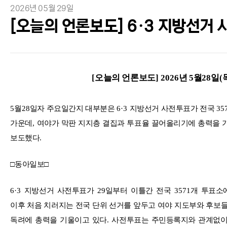
2026년 05월 29일
[오늘의 언론보도] 6·3 지방선거
[
오늘의 언론보도
] 2026
년
5
월
28
일
(
5
월
28
일자 주요일간지 대부분은
6·3
지방선거 사전투표가 전국
35
가운데
,
여야가 막판 지지층 결집과 투표율 끌어올리기에 총력을 
보도했다
.
□
동아일보
□
6·3
지방선거 사전투표가
29
일부터 이틀간 전국
3571
개 투표소
이후 처음 치러지는 전국 단위 선거를 앞두고 여야 지도부와 후보들
독려에 총력을 기울이고 있다
.
사전투표는 주민등록지와 관계없이