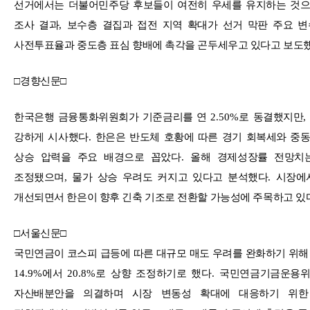
선거에서는 더불어민주당 후보들이 여전히 우세를 유지하는 것
조사 결과
,
보수층 결집과 접전 지역 확대가 선거 막판 주요 
사전투표율과 중도층 표심 향배에 촉각을 곤두세우고 있다고 보도
□
경향신문
□
한국은행 금융통화위원회가 기준금리를 연
2.50%
로 동결했지만
강하게 시사했다
.
한은은 반도체 호황에 따른 경기 회복세와 중
상승 압력을 주요 배경으로 꼽았다
.
올해 경제성장률 전망치
조정됐으며
,
물가 상승 우려도 커지고 있다고 분석했다
.
시장에
개선되면서 한은이 향후 긴축 기조로 전환할 가능성에 주목하고 있
□
서울신문
□
국민연금이 코스피 급등에 따른 대규모 매도 우려를 완화하기 위해 
14.9%
에서
20.8%
로 상향 조정하기로 했다
.
국민연금기금운용
자산배분안을 의결하며 시장 변동성 확대에 대응하기 위한