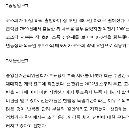
□
중앙일보
□
코스피가
10
일 하락 출발하며 장 초반
8000
선 아래로 떨어졌다
.
급락한
7890
선에서 출발한 뒤 낙폭을 일부 줄였지만 여전히
7960
코스닥 지수는 장 초반 소폭 상승세를 보이며
970
선을 회복했
변동성과 외국인 투자자의 매도세가 코스피 약세 요인으로 작용하고
□
서울신문
□
중앙선거관리위원회가 투표용지 부족 사태를 비롯해 최근 수년간 
대대적인 개혁 요구에 직면했다
.
선관위는
2022
년 소쿠리 투표
,
고
반출 사태에 이어 이번 지방선거에서 투표용지 부족 사태까지 발
비판을 받고 있다
.
전문가들은 헌법상 독립기관이라는 이유로 외부
않은 것이 반복된 관리 부실의 원인이라고 지적했다
.
선관위는
정치권과 학계에서는 조직 운영과 감독 체계 전반에 대한 근본
커지고 있다고 전했다