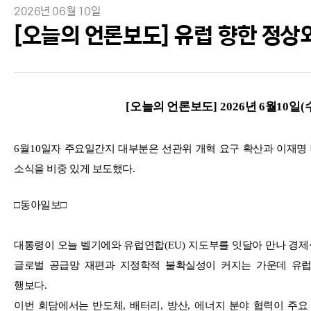
2026년 06월 10일
[오늘의 언론보도] 유럽 향한 정상
[
오늘의 언론보도
] 2026
년
6
월
10
일
(
6
월
10
일자 주요일간지 대부분은 선관위 개혁 요구 확산과 이재명
소식을 비중 있게 보도했다
.
□
동아일보
□
대통령이 오늘 벨기에와 유럽연합
(EU)
지도부를 잇달아 만나 경제
글로벌 공급망 재편과 지정학적 불확실성이 커지는 가운데 유
행보다
.
이번 회담에서는 반도체
,
배터리
,
방산
,
에너지 분야 협력이 주요