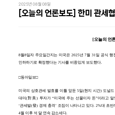
2025년 08월 08일
[오늘의 언론보도] 한미 관세
[
오늘의 언
8
월
8
일자 주요일간지는
미국은
2025
년
7
월
31
일 공식 행
인하하기로 확정했다는 기사를 비중있게 보도했다
.
□
동아일보
□
미국의 상호관세 발효를 이틀 앞둔
5
일
(
현지 시간
)
도널드
대미
(
對美
)
투자가
“
미국에 주는 선물이자 돈
”
이라고 말
‘
관세발
(
發
)
경제 충격
’
조짐이 나타나고 있다
. 2%
대 초반
4
월 이후 석 달 연속 감소세다
.