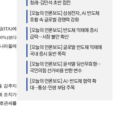
청래·김민석 초반 접전
[오늘의 언론보도] 삼성전자, AI 반도체
호황 속 글로벌 경쟁력 강화
정
(ITA)
에
[오늘의 언론보도] 반도체 악재에 증시
급락…시장 불안 확산
50%)
보다
 나라들에
[오늘의 언론보도] 글로벌 반도체 악재에
국내 증시 동반 폭락
[오늘의 언론보도] 윤석열 당선무효형…
국민의힘 선거비용 반환 변수
[오늘의 언론보도] AI·반도체 협력 확
을 감추지
대…통상·민생 부담 주목
례 조치가
상호관세를