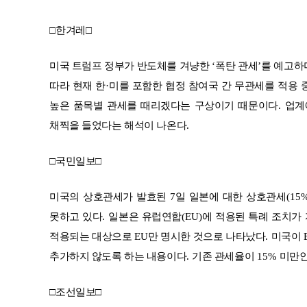
□
한겨레
□
미국 트럼프 정부가 반도체를 겨냥한
‘
폭탄 관세
’
를 예고하
따라 현재 한
·
미를 포함한 협정 참여국 간 무관세를 적용 
높은 품목별 관세를 때리겠다는 구상이기 때문이다
.
업계
채찍을 들었다는 해석이 나온다
.
□
국민일보
□
미국의 상호관세가 발효된
7
일 일본에 대한 상호관세
(15
못하고 있다
.
일본은 유럽연합
(EU)
에 적용된 특례 조치가
적용되는 대상으로
EU
만 명시한 것으로 나타났다
.
미국이
추가하지 않도록 하는 내용이다
.
기존 관세율이
15%
미만인
□
조선일보
□