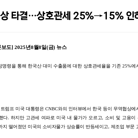
협상 타결…상호관세 25%→15% 인
론보도
] 2025
년
8
월
8
일
(
금
)
뉴스
정명령을 통해 한국산 대미 수출품에 대한 상호관세율을 기존
25%
에
 트럼프 미국 대통령은
CNBC
와의 인터뷰에서 한국 등이 무역협상에
했다
.
하지만 고관세 여파로 미국 내 물가가 오르고
,
소비 및 고용이
까지 떨어졌던 미국의 소비자물가 상승률이 반등세이고
,
제조업 부문 