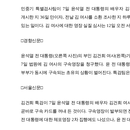
민중기 특별검사팀이
7
일 윤석열 전 대통령의 배우자 
개시한 지
36
일 만이자
,
전날 김 여사를 소환 조사한 지 하
있는 일이다
.
김 여사에 대한 영장 실질 심사는
12
일 오전 
□
경향신문
□
윤석열 전 대통령
(
오른쪽 사진
)
의 부인 김건희 여사
(
왼쪽
)
가
7
일 법원에 김 여사의 구속영장을 청구했다
.
윤 전 대통
부부가 동시에 구속되는 초유의 상황이 벌어진다
.
특검팀은
□
서울신문
□
김건희 특검이
7
일 윤석열 전 대통령의 배우자 김건희 여
곧바로 구속 카드를 꺼내 든 것이다
.
구속영장이 발부되면 전
전 대통령에 대한 체포영장
2
차 집행에도 나섰으나
,
윤 전