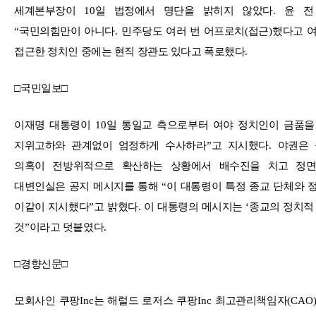
세계본부장이
10
일 법정에서 명단을 밝히지 않았다
.
윤 전
“
국민의힘만이 아니다
.
민주당도 여러 번 어프로치
(
접근
)
했다고 
접근한 정치인 중에는 현직 장관도 있다고 폭로했다
.
□
국민일보
□
이재명 대통령이
10
일 통일교 측으로부터 여야 정치인이 금품을
지위고하와 관계없이 엄정하게 수사하라
”
고 지시했다
.
야권은 
의혹이 전방위적으로 확산하는 상황에서 배수진을 치고 정
대변인실은 공지 메시지를 통해
“
이 대통령이 특정 종교 단체와 
이같이 지시했다
”
고 밝혔다
.
이 대통령의 메시지는
‘
종교의 정치적
것
”
이라고 덧붙였다
.
□
경향신문
□
모회사인 쿠팡
Inc
는 해럴드 로저스 쿠팡
Inc
최고관리책임자
(CAO