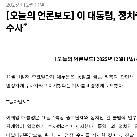
2025년 12월 11일
[오늘의 언론보도] 이 대통령, 정
수사”
[
오늘의 언론보도
] 2025
년
12
월
11
일
(
12
월
11
일자 주요일간지 대부분은 통일교 금품 의혹과 관련해
엄정하게 수사하라고 지시했다는 기사를 비중있게 보도했다
.
□
동아일보
□
이재명 대통령은
10
일
“
특정 종교단체와 정치인 간 불법적 연루
관계없이 엄정하게 수사하라
”
고 지시했다
.
통일교의 정치권 
더불어민주당으로 확산되자 엄정 수사를 지시한 것이다
.
전날