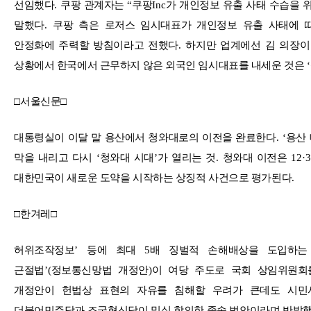
선임했다
.
쿠팡 관계자는
“
쿠팡
Inc
가 개인정보 유출 사태 수습을 
말했다
.
쿠팡 측은 로저스 임시대표가 개인정보 유출 사태에 
안정화에 주력할 방침이라고 전했다
.
하지만 업계에선 김 의장이
상황에서 한국에서 근무하지 않은 외국인 임시대표를 내세운 것은
‘
□
서울신문
□
대통령실이 이달 말 용산에서 청와대로의 이전을 완료한다
. ‘
용산
막을 내리고 다시
‘
청와대 시대
’
가 열리는 것
.
청와대 이전은
12·
대한민국이 새로운 도약을 시작하는 상징적 사건으로 평가된다
.
□
한겨레
□
허위조작정보
’
등에 최대
5
배 징벌적 손해배상을 도입하
근절법
’(
정보통신망법 개정안
)
이 여당 주도로 국회 상임위원회
개정안이 헌법상 표현의 자유를 침해할 우려가 큰데도 시민
더불어민주당과 조국혁신당이 밀실 합의한 졸속 법안이라며 반발