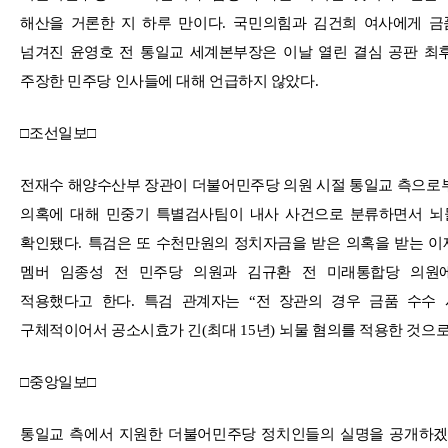
해산을 거론한 지 하루 만이다
.
국민의힘과 김건희 여사에게 금
넘겨진 윤영호 전 통일교 세계본부장은 이날 열린 결심 공판 최
주장한 민주당 인사들에 대해 언급하지 않았다
.
□
조선일보
□
전재수 해양수산부 장관이 더불어민주당 의원 시절 통일교 측으로
의혹에 대해 민중기 특별검사팀이 내사 사건으로 분류하면서 뇌
확인됐다
.
특검은 또 수천만원의 정치자금을 받은 의혹을 받는 
멤버 임종성 전 민주당 의원과 김규환 전 미래통합당 의원
적용했다고 한다
.
특검 관계자는
“
전 장관의 경우 금품 수수
구체적이어서 공소시효가 긴
(
최대
15
년
)
뇌물 혐의를 적용한 것으로
□
중앙일보
□
통일교 측에서 지원한 더불어민주당 정치인들의 실명을 공개하겠