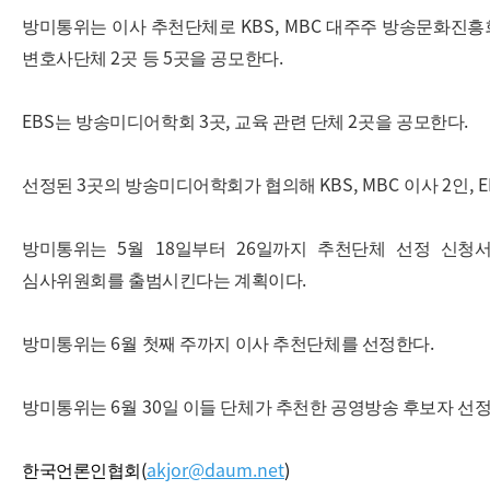
KBS, MBC
방미통위는 이사 추천단체로
대주주 방송문화진흥
2
5
.
변호사단체
곳 등
곳을 공모한다
EBS
3
,
2
.
는 방송미디어학회
곳
교육 관련 단체
곳을 공모한다
3
KBS, MBC
2
, 
선정된
곳의 방송미디어학회가 협의해
이사
인
5
18
26
방미통위는
월
일부터
일까지 추천단체 선정 신청서
.
심사위원회를 출범시킨다는 계획이다
6
.
방미통위는
월 첫째 주까지 이사 추천단체를 선정한다
6
30
방미통위는
월
일 이들 단체가 추천한 공영방송 후보자 선
(
akjor@daum.net
)
한국언론인협회