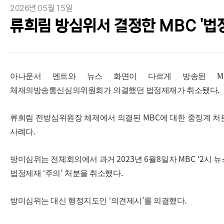
2026년 05월 15일
류희림 방심위서 결정한 MBC '법
아나운서 멘트와 뉴스 화면이 다르게 방송된
.
체재의방송통신심의위원회가 의결했던 법정제재가 취소됐다
MBC
류희림 전방심위원장 체제에서 의결된
에 대한 중징계 처
.
사례다
2023
6
8
MBC ‘2
방미심위는 전체회의에서 과거
년
월
일자
시 
‘
’
.
법정제재
주의
처분을 취소했다
‘
’
.
방미심위는 대신 행정지도인
의견제시
를 의결했다