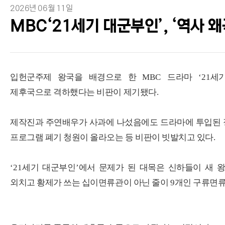
2026년 06월 11일
MBC‘21세기 대군부인’, ‘역사 
입헌군주제 왕국을 배경으로 한
MBC
드라마
‘21
세
제후국으로 격하했다는 비판이 제기됐다
.
제작진과 주연배우가 사과에 나섰음에도 드라마에 투입된 
프로그램 폐기 청원이 올라오는 등 비판이 빗발치고 있다
.
‘21
세기 대군부인
’
에서 문제가 된 대목은 신하들이 새 
외치고 황제가 쓰는 십이면류관이 아닌 줄이
9
개인 구류면류