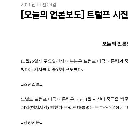
2025년 11월 26일
[오늘의 언론보도] 트럼프 시진
[
오늘의 언론
11
월
26
일자 주요일간지 대부분은 트럼프 미국 대통령과 중
했다는 기사를 비중있게 보도했다
.
□
조선일보
□
도널드 트럼프 미국 대통령은 내년
4
월 자신이 중국을 방
24
일
(
현지시간
)
밝혔다
.
트럼프 대통령은 트루스소셜에서
“
□
경향신문
□