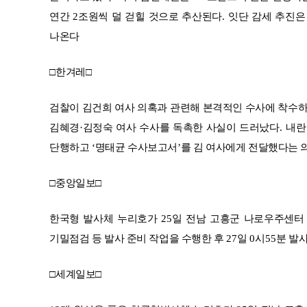
연간
2
조원씩 덜 걷힐 것으로 추산된다
.
잇단 감세 추진
나온다
□
한겨레
□
검찰이 김건희 여사 의혹과 관련해 본격적인 수사에 착수
김혜경
·
김정숙 여사 수사를 독촉한 사실이 드러났다
.
내란
단행하고
‘
명태균 수사보고서
’
를 김 여사에게 전달했다는 
□
중앙일보
□
한국형 발사체 누리호가
25
일 전남 고흥군 나로우주센터
기밀점검 등 발사 준비 작업을 수행한 후
27
일
0
시
55
분 발
□
세계일보
□