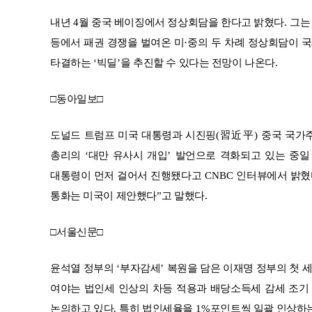
내년
4
월 중국 베이징에서 정상회담을 한다고 밝혔다
.
그는
등에서 패권 경쟁을 벌여온 미
·
중의 두 차례 정상회담이 
타결하는
‘
빅딜
’
을 추진할 수 있다는 전망이 나온다
.
□
동아일보
□
도널드 트럼프 미국 대통령과 시진핑
(
習近平
)
중국 국가
총리의
‘
대만 유사시 개입
’
발언으로 격화되고 있는 중일
대통령이 먼저 걸어서 진행됐다고
CNBC
인터뷰에서 밝혔
통화는 미국이 제안했다
”
고 말했다
.
□
서울신문
□
윤석열 정부의
‘
부자감세
’
복원을 담은 이재명 정부의 첫 
여야는 법인세 인상의 차등 적용과 배당소득세 감세 조기
논의하고 있다
.
특히 법인세율을
1%
포인트씩 일괄 인상하