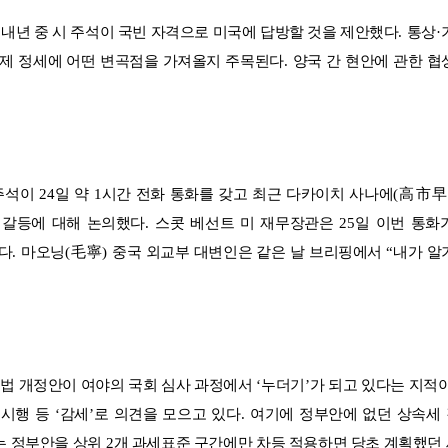
 내년 중 시 주석이 국빈 자격으로 미국에 답방할 것을 제안했다
.
통상
·
국제 정세에 어떤 변곡점을 가져올지 주목된다
.
양국 간 현안에 관한 협
주석이
24
일 약
1
시간 전화 통화를 갖고 최근 다카이치 사나에
(
高市早
 갈등에 대해 논의했다
.
스콧 베선트 미 재무장관은
25
일 이번 통화
다
.
마오닝
(
毛寧
)
중국 외교부 대변인은 같은 날 브리핑에서
“
내가 알
세법 개정안이 여야의 국회 심사 과정에서
‘
누더기
’
가 되고 있다는 지적
 시행 등
‘
감세
’
로 의견을 모으고 있다
.
여기에 정부안에 없던 상속세
는 정부안을 상위
2
개 과세표준 구간에만 차등 적용하면 당초 계획했던