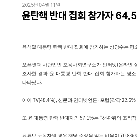
2025년 04월 11일
윤탄핵 반대 집회 참가자 64.
윤석열 대통령 탄핵 반대 집회에 참가하는 상당수는 평
(
오픈넷과 사단법인 포용사회연구소가 인터넷
온라인 
조사한 결과 윤 대통령 탄핵 반대 집회 참가자는 평
.
나타났다
TV(48.4%),
·
(
22.6%
이어
신문과 인터넷언론
포털
각각
57.1%
“
또 윤 대통령 탄핵 반대자의
는
선관위의 조직적
70.8%
유튜브 구독자의 경우 해당 주장을 믿는 비율이