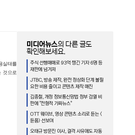
미디어뉴스
의 다른 글도
확인해보세요.
주식 선행매매로 93억 챙긴 기자 6명 등
이용실태를
재판에 넘겨져
는 것으로
JTBC, 방송 제작, 완전 정상화 단계 불필
요한 비용 줄이고 콘텐츠 제작 매진
김종철, 개정 정보통신망법 정부 검열 비
판에 "전형적 가짜뉴스"
OTT 웨이브, 영상 콘텐츠 소리로 듣는 <
듣품> 선보여
오태규 방문진 이사, 결격 사유에도 자동