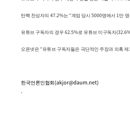
47.2%
“
5000
1
탄핵 찬성자의
는
계엄 당시
명에서
만 
62.5%
(32.6
유튜브 구독자의 경우
로 유튜브 미구독자
“
오픈넷은
유튜브 구독자들은 극단적인 주장과 의혹 제
(akjor@daum.net)
한국언론인협회
.