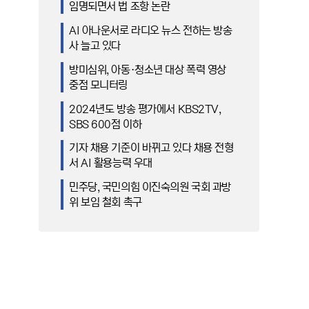
임명되면서 법 조항 논란
AI 아나운서로 라디오 뉴스 전하는 방송
사 늘고 있다
방미심위, 아동·청소년 대상 폭력 영상
중점 모니터링
2024년도 방송 평가에서 KBS2TV,
SBS 600점 이하
기자 채용 기준이 바뀌고 있다 채용 전형
서 AI 활용능력 우대
민주당, 국민의힘 이진숙의원 국회 과방
위 보임 철회 촉구