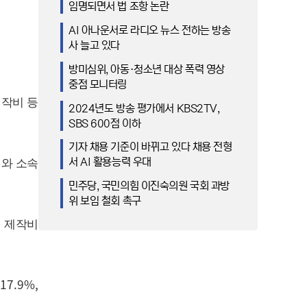
임명되면서 법 조항 논란
AI 아나운서로 라디오 뉴스 전하는 방송
사 늘고 있다
방미심위, 아동·청소년 대상 폭력 영상
중점 모니터링
제작비 등
2024년도 방송 평가에서 KBS2TV,
SBS 600점 이하
기자 채용 기준이 바뀌고 있다 채용 전형
서 AI 활용능력 우대
비와 소속
민주당, 국민의힘 이진숙의원 국회 과방
위 보임 철회 촉구
 제작비
17.9%,