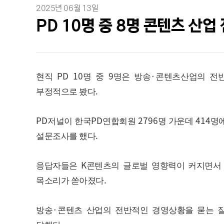
2025년 06월 13일
PD 10명 중 8명 콘텐츠 산
PD 10
9
·
현직
명 중
명은 방송
콘텐츠산업의 전반
.
부정적으로 봤다
PD
PD
2796
414
저널이 한국
연합회원
명 가운데
명
.
설문조사를 했다
K
응답자들은
콘텐츠의 글로벌 영향력이 커지면서
.
목소리가 쏟아졌다
·
방송
콘텐츠 산업의 전반적인 경영상황을 묻는 