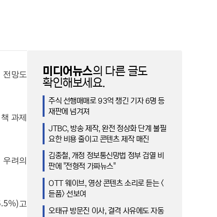
미디어뉴스
의 다른 글도
 전망도
확인해보세요.
주식 선행매매로 93억 챙긴 기자 6명 등
재판에 넘겨져
정책 과제
JTBC, 방송 제작, 완전 정상화 단계 불필
요한 비용 줄이고 콘텐츠 제작 매진
김종철, 개정 정보통신망법 정부 검열 비
 우려의
판에 "전형적 가짜뉴스"
OTT 웨이브, 영상 콘텐츠 소리로 듣는 <
듣품> 선보여
6.5%)
고
오태규 방문진 이사, 결격 사유에도 자동