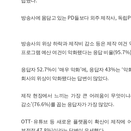
.
답했다
PD
,
P
방송사에 몸담고 있는
들보다 외주 제작사
독립
방송사의 위상 하락과 제작비 감소 등은 제작 여건
(95.7%
프로그램 예산 여건이 악화됐다는 응답 비율
52.7%
‘
’
,
43%
‘
응답자
이
매우 악화
에
응답자
는
악
.
회사의 위상이 악화됐다는 답변이 많았다
제작 현장에서 느끼는 가장 큰 어려움이 무엇이냐
’(76.6%)
.
감소
를 꼽는 응답자가 가장 많았다
OTT·
유튜브 등 새로운 플랫폼이 확산이 제작에 
47.8%)
.
부정적
이라는 답변이 우세했다