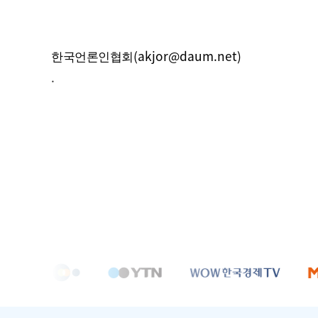
(akjor@daum.net)
한국언론인협회
.