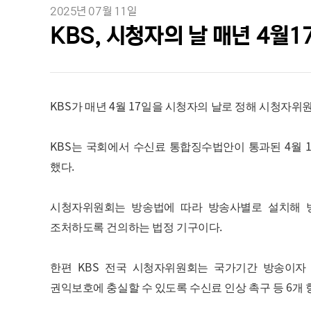
2025년 07월 11일
KBS, 시청자의 날 매년 4월
KBS
4
17
가 매년
월
일을 시청자의 날로 정해 시청자위
KBS
4
는 국회에서 수신료 통합징수법안이 통과된
월
.
했다
시청자위원회는 방송법에 따라 방송사별로 설치해 
.
조처하도록 건의하는 법정 기구이다
KBS
한편
전국 시청자위원회는 국가기간 방송이자
6
권익보호에 충실할 수 있도록 수신료 인상 촉구 등
개 