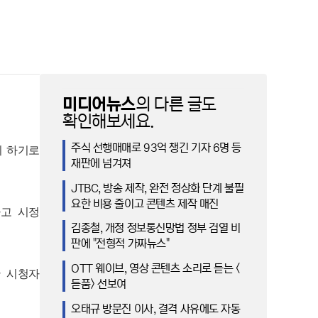
미디어뉴스
의 다른 글도
확인해보세요.
주식 선행매매로 93억 챙긴 기자 6명 등
회 하기로
재판에 넘겨져
JTBC, 방송 제작, 완전 정상화 단계 불필
요한 비용 줄이고 콘텐츠 제작 매진
고 시정
김종철, 개정 정보통신망법 정부 검열 비
판에 "전형적 가짜뉴스"
OTT 웨이브, 영상 콘텐츠 소리로 듣는 <
한 시청자
듣품> 선보여
오태규 방문진 이사, 결격 사유에도 자동